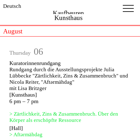
Deutsch
Kaufbeuren
Kunsthaus
August
06
Thursday
Kuratorinnenrundgang
Rundgang durch die Ausstellungsprojekte Julia
Lübbecke "Zärtlichkeit, Zins & Zusammenbruch" und
Nicola Reiter, "Aftərmähdag"
mit Lisa Britzger
[Kunsthaus]
6 pm – 7 pm
> Zärtlichkeit, Zins & Zusammenbruch. Über den
Körper als erschöpfte Ressource
[Hall]
> Aftərmähdag